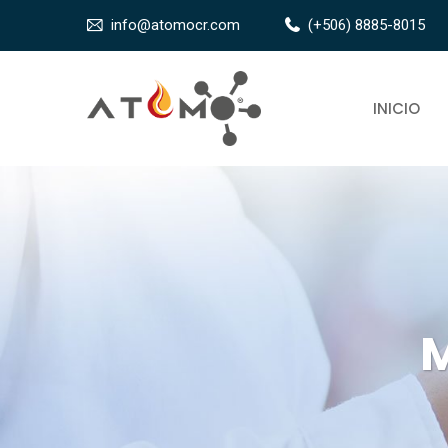
info@atomocr.com
(+506) 8885-8015
INICIO