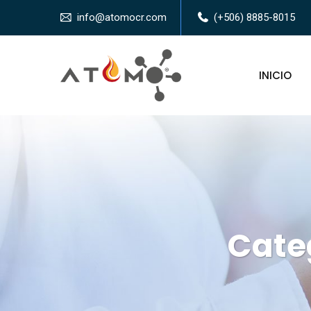
info@atomocr.com
(+506) 8885-8015
INICIO
Cate